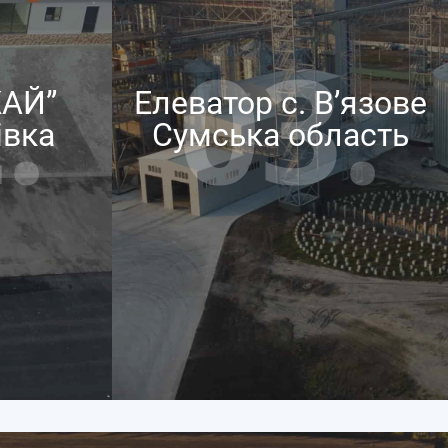
.
03.
ЖАЙ”
Елеватор с. В’язове
вка​
Сумська область​