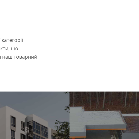
 категорії
кти, що
и наш товарний