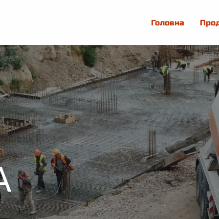
Головна
Про
А