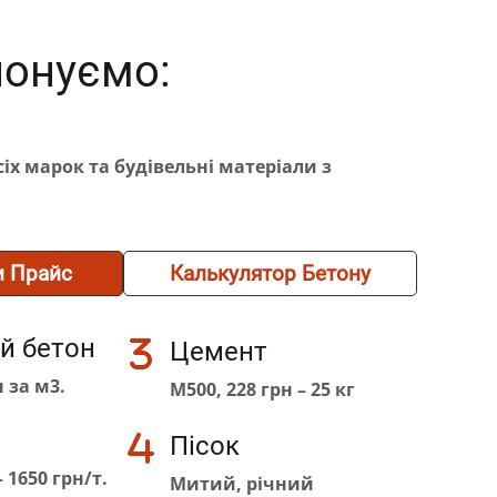
онуємо:
іх марок та будівельні матеріали з
и Прайс
Калькулятор Бетону
й бетон
Цемент
н за м3.
М500, 228 грн – 25 кг
Пісок
– 1650 грн/т.
Митий, річний