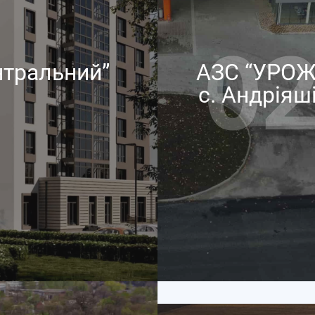
02
нтральний”
АЗС “УРО
с. Андріяші