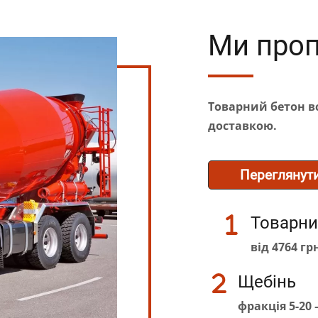
Ми проп
Товарний бетон вс
доставкою.
Переглянут
Товарни
від 4764 гр
Щебінь
фракція 5-20 