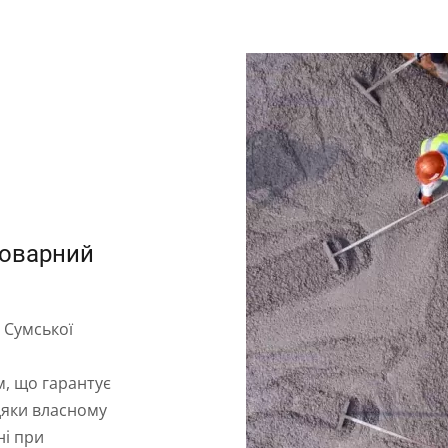
товарний
 Сумської
, що гарантує
вдяки власному
ні при